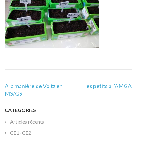
Navigation
A la manière de Voltz en
les petits à l’AMGA
de
MS/GS
l’article
CATÉGORIES
Articles récents
CE1- CE2