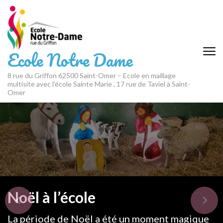
Aller
au
contenu
(Pressez
Ecole Notre Dame
Entrée)
8 rue du Griffon 62500 Saint-Omer – Ecole en maillage
multisite avec l'école Sainte Marie , 17 rue de Taviel à Saint-
Omer
Noël à l’école
La période de Noël a été un moment magique