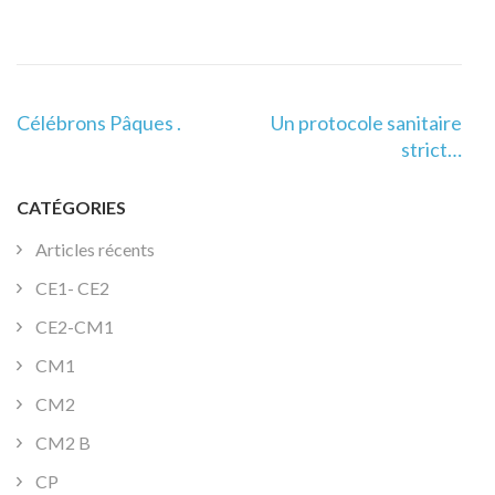
Navigation
Célébrons Pâques .
Un protocole sanitaire
de
strict…
l’article
CATÉGORIES
Articles récents
CE1- CE2
CE2-CM1
CM1
CM2
CM2 B
CP