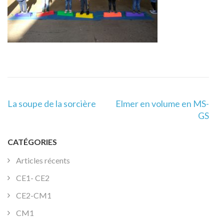
Navigation
La soupe de la sorcière
Elmer en volume en MS-
de
GS
l’article
CATÉGORIES
Articles récents
CE1- CE2
CE2-CM1
CM1