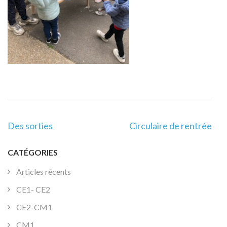
Navigation
Des sorties
Circulaire de rentrée
de
l’article
CATÉGORIES
Articles récents
CE1- CE2
CE2-CM1
CM1